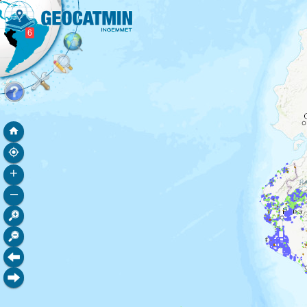
UsuariosActivos
6
+
–